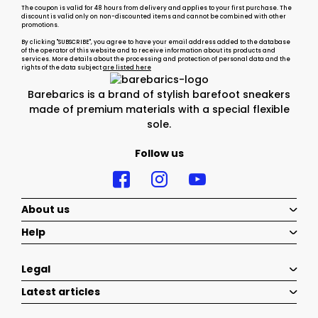
The coupon is valid for 48 hours from delivery and applies to your first purchase. The
discount is valid only on non-discounted items and cannot be combined with other
promotions.
By clicking "SUBSCRIBE", you agree to have your email address added to the database
of the operator of this website and to receive information about its products and
services. More details about the processing and protection of personal data and the
rights of the data subject
are listed here
Barebarics is a brand of stylish barefoot sneakers
made of premium materials with a special flexible
sole.
Follow us
About us
Help
Legal
Latest articles