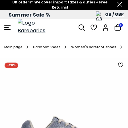
UK orders? We cover import taxes & duties + Free
Returns!
Summer Sale %
GB / GBP
Summer Sale – up to 60% off
0
Main page
Barefoot Shoes
Women's barefoot shoes
-20%